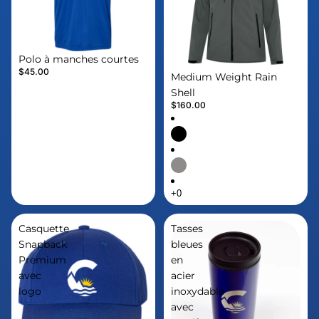
Polo à manches courtes
$45.00
Medium Weight Rain
Shell
$160.00
Casquette
Tasses
Snapback
bleues
Premium
en
avec
acier
logo
inoxydable
avec